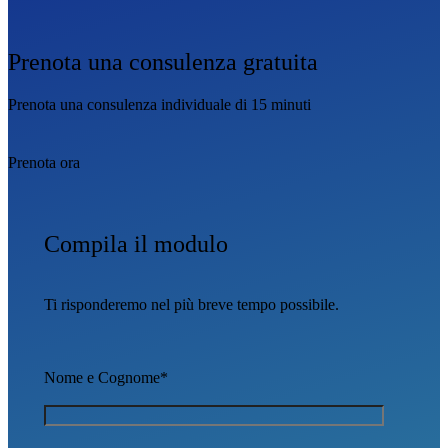
Prenota una consulenza gratuita
Prenota una consulenza individuale di 15 minuti
Prenota ora
Compila il modulo
Ti risponderemo nel più breve tempo possibile.
Nome e Cognome*