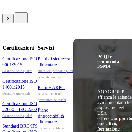
Certificazioni
Servizi
PCQI e
Certificazione ISO
Piani di sicurezza
conformità
9001:2015
alimentare
FSMA
Gestione della qualità
analisi dei pericoli e punti
critici di controllo
Certificazione ISO
14001:2015
Piani HARPC
AQAGROUP
Gestione ambientale
Analisi e controllo
affianca le aziende
preventivo dei rischi
agroalimentari che
Certificazione ISO
esportano negli
22000 – ISO 2202
Piano
USA
rintracciabilità
Gestione della qualità
offrendo
support
alimentare
operativo,
Standard BRC/IFS
tracciamento filiera
formazione
Certificazione ISO