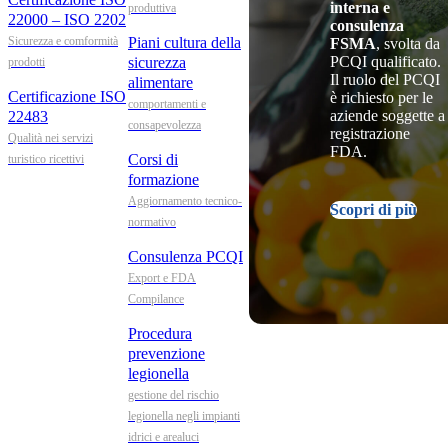
interna e
produttiva
22000 – ISO 2202
consulenza
Sicurezza e comformità
Piani cultura della
FSMA
, svolta da
PCQI qualificato.
sicurezza
prodotti
Il ruolo del PCQI
alimentare
Certificazione ISO
è richiesto per le
comportamenti e
aziende soggette a
22483
consapevolezza
registrazione
Qualità nei servizi
FDA.
Corsi di
turistico ricettivi
formazione
Aggiornamento tecnico-
Scopri di più
normativo
Consulenza PCQI
Export e FDA
Compilance
Procedura
prevenzione
legionella
gestione del rischio
legionella negli impianti
idrici e arealuci