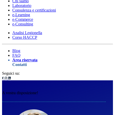
Chi siamo
Laboratorio
Consulenza e certificazioni
e-Learning
e-Commerce
e-Consulting
Analisi Legionella
Corso HACCP
Blog
FAQ
Area riservata
Contatti
Seguici su:
A vostra disposizione!