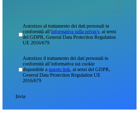
Autorizzo al trattamento dei dati personali in
conformità all’
informativa sulla privacy
, ai sensi
del GDPR, General Data Protection Regulation
UE 2016/679
Autorizzo il trattamento dei dati personali in
conformità all’informativa sui cookie
disponibile a
questo link
, ai sensi del GDPR,
General Data Protection Regulation UE
2016/679