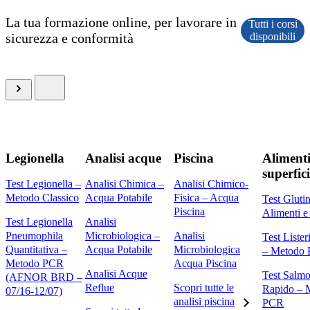
La tua formazione online, per lavorare in
Tutti i corsi
sicurezza e conformità
disponibili
Legionella
Analisi acque
Piscina
Alimenti
superfici
Test Legionella –
Analisi Chimica –
Analisi Chimico-
Metodo Classico
Acqua Potabile
Fisica – Acqua
Test Gluti
Piscina
Alimenti e
Test Legionella
Analisi
Pneumophila
Microbiologica –
Analisi
Test Liste
Quantitativa –
Acqua Potabile
Microbiologica
– Metodo
Metodo PCR
Acqua Piscina
Analisi Acque
Test Salmo
(AFNOR BRD –
Reflue
Scopri tutte le
Rapido – 
07/16-12/07)
analisi piscina
PCR