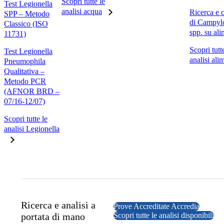
Scopri tutte le
Test Legionella
analisi acqua
Ricerca e 
SPP – Metodo
di Campyl
Classico (ISO
spp. su ali
11731)
Scopri tutt
Test Legionella
analisi ali
Pneumophila
Qualitativa –
Metodo PCR
(AFNOR BRD –
07/16-12/07)
Scopri tutte le
analisi Legionella
Ricerca e analisi a
Prove Accreditate Accredia
portata di mano
Scopri tutte le analisi disponibili