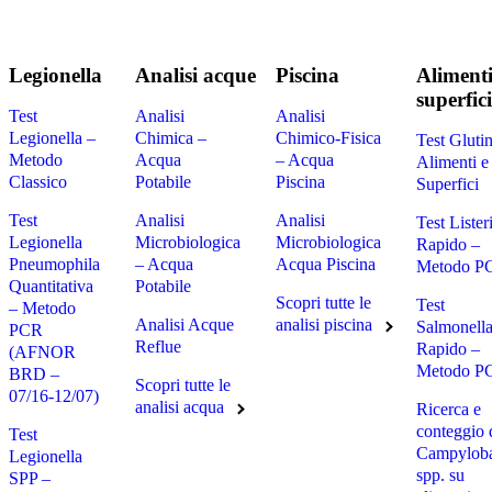
Legionella
Analisi acque
Piscina
Alimenti
superfici
Test
Analisi
Analisi
Legionella –
Chimica –
Chimico-Fisica
Test Gluti
Metodo
Acqua
– Acqua
Alimenti e
Classico
Potabile
Piscina
Superfici
Test
Analisi
Analisi
Test Lister
Legionella
Microbiologica
Microbiologica
Rapido –
Pneumophila
– Acqua
Acqua Piscina
Metodo P
Quantitativa
Potabile
Scopri tutte le
Test
– Metodo
Analisi Acque
analisi piscina
Salmonell
PCR
Reflue
Rapido –
(AFNOR
Metodo P
BRD –
Scopri tutte le
07/16-12/07)
analisi acqua
Ricerca e
conteggio 
Test
Campyloba
Legionella
spp. su
SPP –