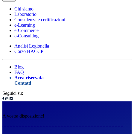
Chi siamo
Laboratorio
Consulenza e certificazioni
e-Learning
e-Commerce
e-Consulting
Analisi Legionella
Corso HACCP
Blog
FAQ
Area riservata
Contatti
Seguici su:
A vostra disposizione!