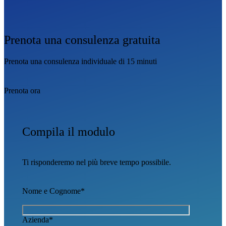
Prenota una consulenza gratuita
Prenota una consulenza individuale di 15 minuti
Prenota ora
Compila il modulo
Ti risponderemo nel più breve tempo possibile.
Nome e Cognome*
Azienda*