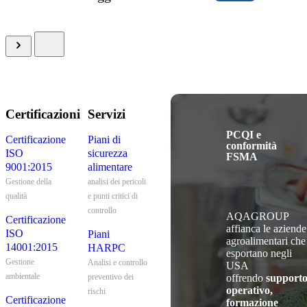
Certificazioni
Servizi
PCQI e
Certificazione
Piani di
conformità
ISO
sicurezza
FSMA
9001:2015
alimentare
Gestione della
analisi dei pericoli
qualità
e punti critici di
controllo
AQAGROUP
Certificazione
affianca le aziende
ISO
Piani
agroalimentari che
14001:2015
HARPC
esportano negli
Gestione
Analisi e controllo
USA
ambientale
offrendo
support
preventivo dei
operativo,
rischi
Certificazione
formazione