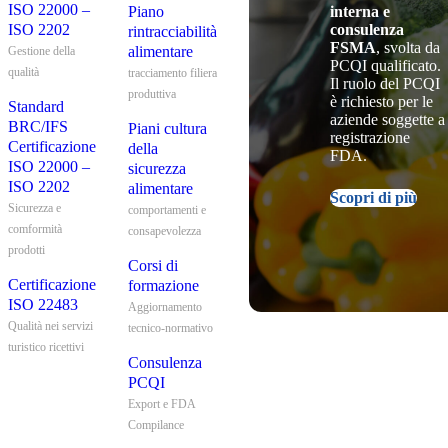
ISO 22000 –
interna e
Piano
consulenza
ISO 2202
rintracciabilità
FSMA
, svolta da
alimentare
Gestione della
PCQI qualificato.
qualità
tracciamento filiera
Il ruolo del PCQI
produttiva
è richiesto per le
Standard
aziende soggette a
BRC/IFS
Piani cultura
registrazione
Certificazione
della
FDA.
ISO 22000 –
sicurezza
ISO 2202
alimentare
Scopri di più
Sicurezza e
comportamenti e
comformità
consapevolezza
prodotti
Corsi di
Certificazione
formazione
ISO 22483
Aggiornamento
Qualità nei servizi
tecnico-normativo
turistico ricettivi
Consulenza
PCQI
Export e FDA
Compilance