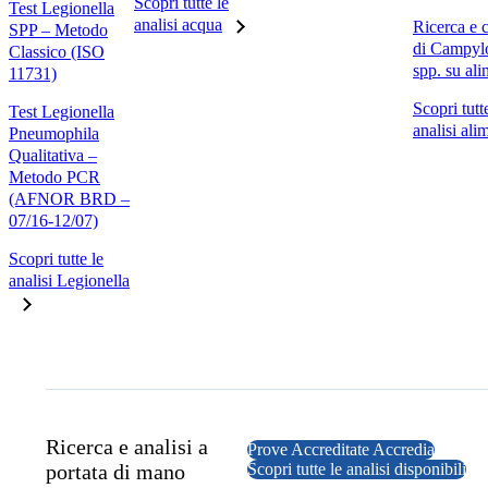
Scopri tutte le
Test Legionella
analisi acqua
Ricerca e 
SPP – Metodo
di Campyl
Classico (ISO
spp. su ali
11731)
Scopri tutt
Test Legionella
analisi ali
Pneumophila
Qualitativa –
Metodo PCR
(AFNOR BRD –
07/16-12/07)
Scopri tutte le
analisi Legionella
Ricerca e analisi a
Prove Accreditate Accredia
portata di mano
Scopri tutte le analisi disponibili