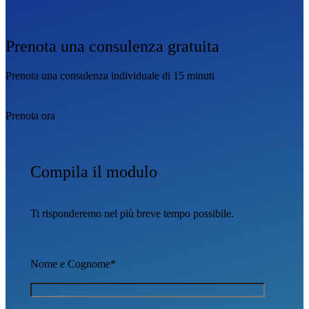
Prenota una consulenza gratuita
Prenota una consulenza individuale di 15 minuti
Prenota ora
Compila il modulo
Ti risponderemo nel più breve tempo possibile.
Nome e Cognome*