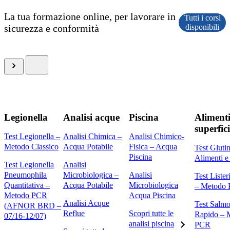
La tua formazione online, per lavorare in
Tutti i corsi
sicurezza e conformità
disponibili
Legionella
Analisi acque
Piscina
Alimenti
superfici
Test Legionella –
Analisi Chimica –
Analisi Chimico-
Metodo Classico
Acqua Potabile
Fisica – Acqua
Test Gluti
Piscina
Alimenti e
Test Legionella
Analisi
Pneumophila
Microbiologica –
Analisi
Test Liste
Quantitativa –
Acqua Potabile
Microbiologica
– Metodo
Metodo PCR
Acqua Piscina
Analisi Acque
Test Salmo
(AFNOR BRD –
Reflue
Scopri tutte le
Rapido – 
07/16-12/07)
analisi piscina
PCR