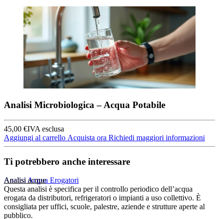
Analisi Microbiologica – Acqua Potabile
45,00
€
IVA esclusa
Aggiungi al carrello
Acquista ora
Richiedi maggiori informazioni
Ti potrebbero anche interessare
Analisi acque
Analisi Acqua Erogatori
Questa analisi è specifica per il controllo periodico dell’acqua
erogata da distributori, refrigeratori o impianti a uso collettivo. È
consigliata per uffici, scuole, palestre, aziende e strutture aperte al
pubblico.