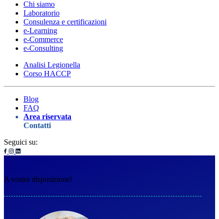
Chi siamo
Laboratorio
Consulenza e certificazioni
e-Learning
e-Commerce
e-Consulting
Analisi Legionella
Corso HACCP
Blog
FAQ
Area riservata
Contatti
Seguici su:
A vostra disposizione!