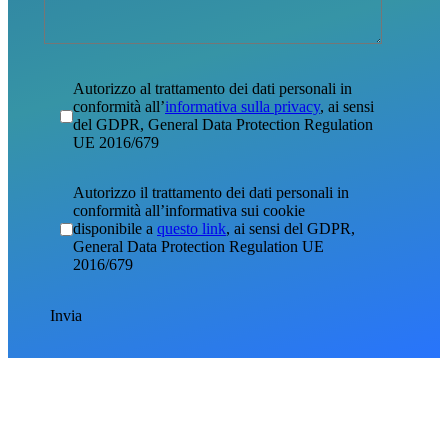
Autorizzo al trattamento dei dati personali in
conformità all’
informativa sulla privacy
, ai sensi
del GDPR, General Data Protection Regulation
UE 2016/679
Autorizzo il trattamento dei dati personali in
conformità all’informativa sui cookie
disponibile a
questo link
, ai sensi del GDPR,
General Data Protection Regulation UE
2016/679