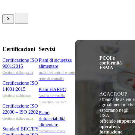
Certificazioni
Servizi
PCQI e
Certificazione ISO
Piani di sicurezza
conformità
9001:2015
alimentare
FSMA
Gestione della qualità
analisi dei pericoli e punti
critici di controllo
Certificazione ISO
14001:2015
Piani HARPC
AQAGROUP
Gestione ambientale
Analisi e controllo
affianca le aziende
preventivo dei rischi
agroalimentari che
Certificazione ISO
esportano negli
22000 – ISO 2202
Piano
USA
rintracciabilità
Gestione della qualità
offrendo
support
alimentare
operativo,
Standard BRC/IFS
tracciamento filiera
formazione
Certificazione ISO