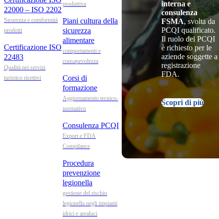
interna e
produttiva
22000 – ISO 2202
consulenza
Sicurezza e comformità
Piani cultura della
FSMA
, svolta da
PCQI qualificato.
sicurezza
prodotti
Il ruolo del PCQI
alimentare
Certificazione ISO
è richiesto per le
comportamenti e
aziende soggette a
22483
consapevolezza
registrazione
Qualità nei servizi
FDA.
Corsi di
turistico ricettivi
formazione
Aggiornamento tecnico-
Scopri di più
normativo
Consulenza PCQI
Export e FDA
Compilance
Procedura
prevenzione
legionella
gestione del rischio
legionella negli impianti
idrici e arealuci