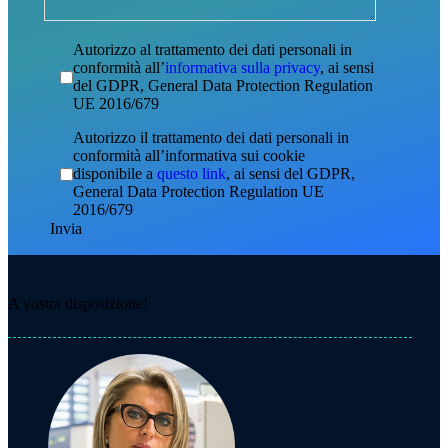
Autorizzo al trattamento dei dati personali in
conformità all’
informativa sulla privacy
, ai sensi
del GDPR, General Data Protection Regulation
UE 2016/679
Autorizzo il trattamento dei dati personali in
conformità all’informativa sui cookie
disponibile a
questo link
, ai sensi del GDPR,
General Data Protection Regulation UE
2016/679
A vostra disposizione!