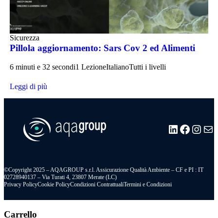
zza
Alimentare
la aggiornamento: Sars Cov 2 ed Alimenti
Corso HA
i e 32 secondi
1 Lezione
Italiano
Tutti i livelli
4/5 ore
12 L
i più
Leggi di pi
LinkedIn
Facebo
Insta
Ma
©Copyright 2025 – AQAGROUP s.r.l. Assicurazione Qualità Ambiente – CF e PI : IT
02728940137 – Via Turati 4, 23807 Merate (LC)
Privacy Policy
Cookie Policy
Condizioni Contrattuali
Termini e Condizioni
Carrello