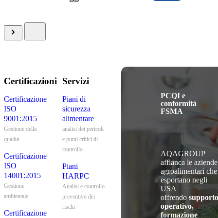
Certificazioni
Servizi
PCQI e
Certificazione
Piani di
conformità
ISO
sicurezza
FSMA
9001:2015
alimentare
Gestione della
analisi dei pericoli
qualità
e punti critici di
controllo
AQAGROUP
Certificazione
affianca le aziende
ISO
Piani
agroalimentari che
14001:2015
HARPC
esportano negli
Gestione
Analisi e controllo
USA
ambientale
offrendo
support
preventivo dei
operativo,
rischi
Certificazione
formazione