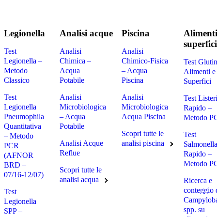
Legionella
Analisi acque
Piscina
Alimenti
superfici
Test
Analisi
Analisi
Legionella –
Chimica –
Chimico-Fisica
Test Gluti
Metodo
Acqua
– Acqua
Alimenti e
Classico
Potabile
Piscina
Superfici
Test
Analisi
Analisi
Test Lister
Legionella
Microbiologica
Microbiologica
Rapido –
Pneumophila
– Acqua
Acqua Piscina
Metodo P
Quantitativa
Potabile
Scopri tutte le
Test
– Metodo
Analisi Acque
analisi piscina
Salmonell
PCR
Reflue
Rapido –
(AFNOR
Metodo P
BRD –
Scopri tutte le
07/16-12/07)
analisi acqua
Ricerca e
conteggio 
Test
Campyloba
Legionella
spp. su
SPP –