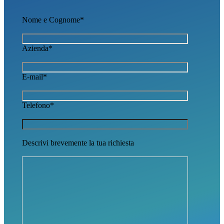
Nome e Cognome*
Azienda*
E-mail*
Telefono*
Descrivi brevemente la tua richiesta