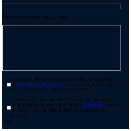
Descrivi brevemente la tua richiesta
Autorizzo al trattamento dei dati personali in conformità
all’
informativa sulla privacy
, ai sensi del GDPR, General
Data Protection Regulation UE 2016/679
Autorizzo il trattamento dei dati personali in conformità
all’informativa sui cookie disponibile a
questo link
, ai sensi
del GDPR, General Data Protection Regulation UE
2016/679