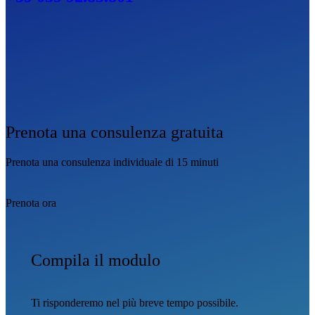
Prenota una consulenza gratuita
Prenota una consulenza individuale di 15 minuti
Prenota ora
Compila il modulo
Ti risponderemo nel più breve tempo possibile.