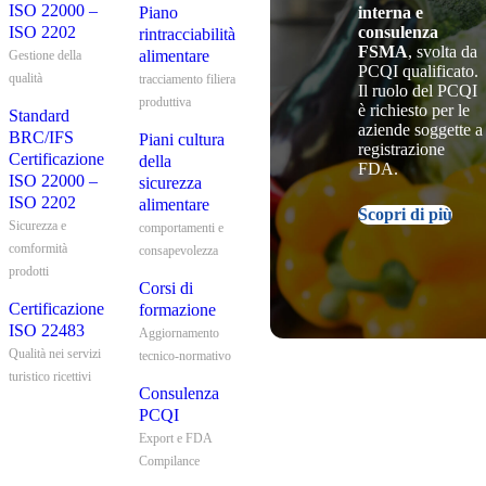
ISO 22000 –
interna e
Piano
consulenza
ISO 2202
rintracciabilità
FSMA
, svolta da
alimentare
Gestione della
PCQI qualificato.
qualità
tracciamento filiera
Il ruolo del PCQI
produttiva
è richiesto per le
Standard
aziende soggette a
BRC/IFS
Piani cultura
registrazione
Certificazione
della
FDA.
ISO 22000 –
sicurezza
ISO 2202
alimentare
Scopri di più
Sicurezza e
comportamenti e
comformità
consapevolezza
prodotti
Corsi di
Certificazione
formazione
ISO 22483
Aggiornamento
Qualità nei servizi
tecnico-normativo
turistico ricettivi
Consulenza
PCQI
Export e FDA
Compilance