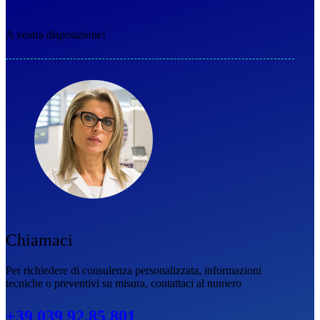
A vostra disposizione!
Chiamaci
Per richiedere di consulenza personalizzata, informazioni
tecniche o preventivi su misura, contattaci al numero
+39 039 92.85.801