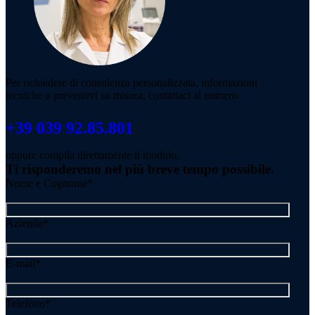
Per richiedere di consulenza personalizzata, informazioni
tecniche o preventivi su misura, contattaci al numero
+39 039 92.85.801
oppure compila direttamente il modulo.
Ti risponderemo nel più breve tempo possibile.
Nome e Cognome*
Azienda*
E-mail*
Telefono*