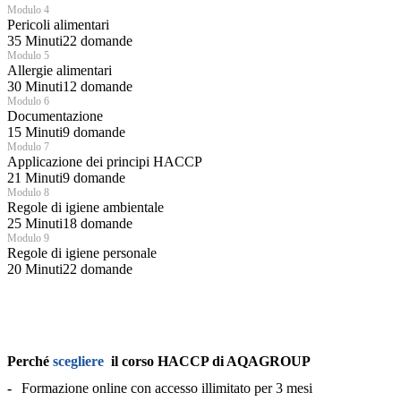
Modulo 4
Pericoli alimentari
35 Minuti
22 domande
Modulo 5
Allergie alimentari
30 Minuti
12 domande
Modulo 6
Documentazione
15 Minuti
9 domande
Modulo 7
Applicazione dei principi HACCP
21 Minuti
9 domande
Modulo 8
Regole di igiene ambientale
25 Minuti
18 domande
Modulo 9
Regole di igiene personale
20 Minuti
22 domande
Perché
scegliere
il corso HACCP di AQAGROUP
Formazione online con accesso illimitato per 3 mesi