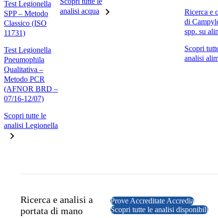
Scopri tutte le
Test Legionella
analisi acqua
Ricerca e 
SPP – Metodo
di Campyl
Classico (ISO
spp. su ali
11731)
Scopri tutt
Test Legionella
analisi ali
Pneumophila
Qualitativa –
Metodo PCR
(AFNOR BRD –
07/16-12/07)
Scopri tutte le
analisi Legionella
Ricerca e analisi a
Prove Accreditate Accredia
portata di mano
Scopri tutte le analisi disponibili