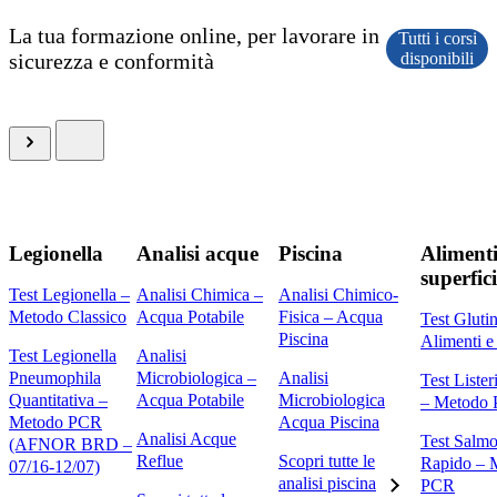
La tua formazione online, per lavorare in
Tutti i corsi
sicurezza e conformità
disponibili
Legionella
Analisi acque
Piscina
Alimenti
superfici
Test Legionella –
Analisi Chimica –
Analisi Chimico-
Metodo Classico
Acqua Potabile
Fisica – Acqua
Test Gluti
Piscina
Alimenti e
Test Legionella
Analisi
Pneumophila
Microbiologica –
Analisi
Test Liste
Quantitativa –
Acqua Potabile
Microbiologica
– Metodo
Metodo PCR
Acqua Piscina
Analisi Acque
Test Salmo
(AFNOR BRD –
Reflue
Scopri tutte le
Rapido – 
07/16-12/07)
analisi piscina
PCR