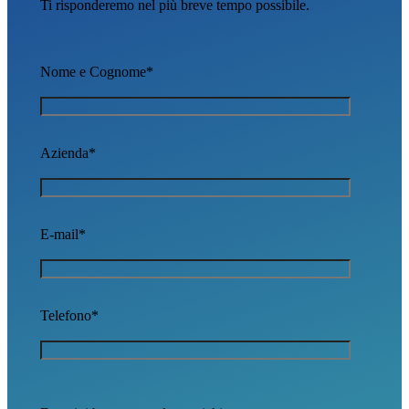
Ti risponderemo nel più breve tempo possibile.
Nome e Cognome*
Azienda*
E-mail*
Telefono*