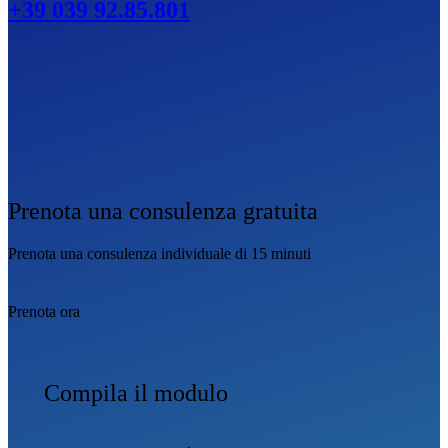
+39 039 92.85.801
Prenota una consulenza gratuita
Prenota una consulenza individuale di 15 minuti
Prenota ora
Compila il modulo