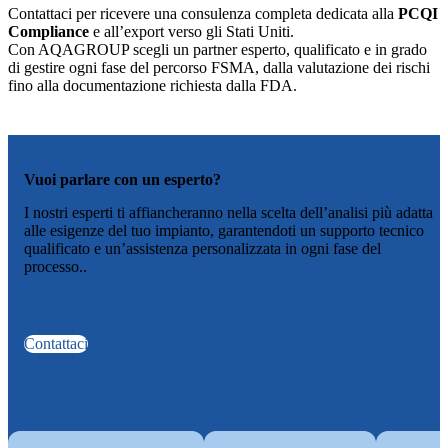
Contattaci per ricevere una consulenza completa dedicata alla
PCQI
Compliance
e all’export verso gli Stati Uniti.
Con AQAGROUP scegli un partner esperto, qualificato e in grado
di gestire ogni fase del percorso FSMA, dalla valutazione dei rischi
fino alla documentazione richiesta dalla FDA.
Vuoi parlare con un esperto?
I nostri esperti ti affiancheranno nella scelta dell’analisi più adatta
alle esigenze del tuo impianto, garantendoti un supporto tecnico
qualificato e un’assistenza personalizzata in ogni fase del
processo..
Contattaci