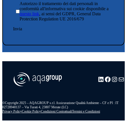
Autorizzo il trattamento dei dati personali in
conformità all'informativa sui cookie disponibile a
questo link
, ai sensi del GDPR, General Data
Protection Regulation UE 2016/679
LinkedIn
Facebo
Insta
Ma
©Copyright 2025 – AQAGROUP s.r.l. Assicurazione Qualità Ambiente – CF e PI : IT
02728940137 – Via Turati 4, 23807 Merate (LC)
Privacy Policy
Cookie Policy
Condizioni Contrattuali
Termini e Condizioni