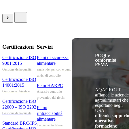
Certificazioni
Servizi
PCQI e
Certificazione ISO
Piani di sicurezza
conformità
9001:2015
alimentare
FSMA
Gestione della qualità
analisi dei pericoli e punti
critici di controllo
Certificazione ISO
14001:2015
Piani HARPC
AQAGROUP
Gestione ambientale
Analisi e controllo
affianca le aziende
preventivo dei rischi
agroalimentari che
Certificazione ISO
esportano negli
22000 – ISO 2202
Piano
USA
rintracciabilità
Gestione della qualità
offrendo
support
alimentare
operativo,
Standard BRC/IFS
tracciamento filiera
formazione
Certificazione ISO