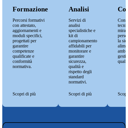
Formazione
Analisi
Con
Percorsi formativi
Servizi di
Cons
con attestato,
analisi
tecnic
aggiornamenti e
specialistiche e
mirat
moduli specifici,
kit di
perso
progettati per
campionamento
la si
garantire
affidabili per
alime
competenze
monitorare e
ambie
qualificate e
garantire
gesti
conformità
sicurezza,
qualit
normativa.
qualità e
rispetto degli
standard
normativi.
Scopri di più
Scopri di più
Scopr