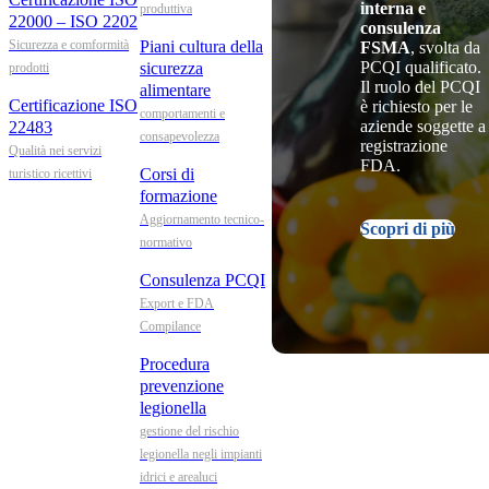
interna e
produttiva
22000 – ISO 2202
consulenza
Sicurezza e comformità
Piani cultura della
FSMA
, svolta da
PCQI qualificato.
sicurezza
prodotti
Il ruolo del PCQI
alimentare
Certificazione ISO
è richiesto per le
comportamenti e
aziende soggette a
22483
consapevolezza
registrazione
Qualità nei servizi
FDA.
Corsi di
turistico ricettivi
formazione
Aggiornamento tecnico-
Scopri di più
normativo
Consulenza PCQI
Export e FDA
Compilance
Procedura
prevenzione
legionella
gestione del rischio
legionella negli impianti
idrici e arealuci