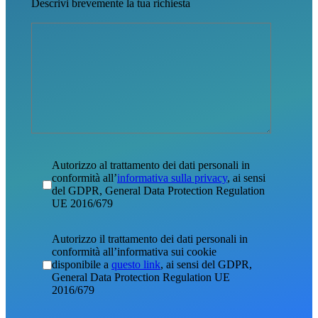
Descrivi brevemente la tua richiesta
Autorizzo al trattamento dei dati personali in
conformità all’
informativa sulla privacy
, ai sensi
del GDPR, General Data Protection Regulation
UE 2016/679
Autorizzo il trattamento dei dati personali in
conformità all’informativa sui cookie
disponibile a
questo link
, ai sensi del GDPR,
General Data Protection Regulation UE
2016/679