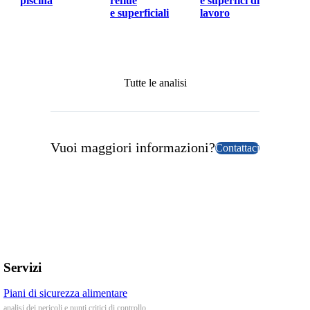
piscina
reflue
e superfici di
e superficiali
lavoro
Tutte le analisi
Vuoi maggiori informazioni?
Contattaci
Servizi
Piani di sicurezza alimentare
analisi dei pericoli e punti critici di controllo