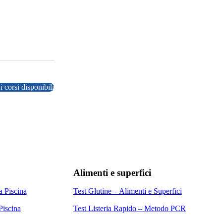
 i corsi disponibili
Alimenti e superfici
a Piscina
Test Glutine – Alimenti e Superfici
Piscina
Test Listeria Rapido – Metodo PCR