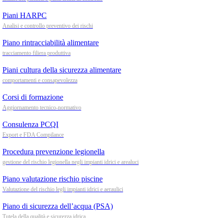
Piani HARPC
Analisi e controllo preventivo dei rischi
Piano rintracciabilità alimentare
tracciamento filiera produttiva
Piani cultura della sicurezza alimentare
comportamenti e consapevolezza
Corsi di formazione
Aggiornamento tecnico-normativo
Consulenza PCQI
Export e FDA Compilance
Procedura prevenzione legionella
gestione del rischio legionella negli impianti idrici e arealuci
Piano valutazione rischio piscine
Valutazione del rischio legli impianti idrici e aeraulici
Piano di sicurezza dell’acqua (PSA)
Tutela della qualità e sicurezza idrica