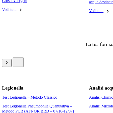
Corso Allergeni
acque destina
Vedi tutti
Vedi tutti
La tua formaz
Legionella
Analisi acq
Test Legionella – Metodo Classico
Analisi Chimic
Test Legionella Pneumophila Quantitativa –
Analisi Microb
Metodo PCR (AFNOR BRD – 07/16-12/07)