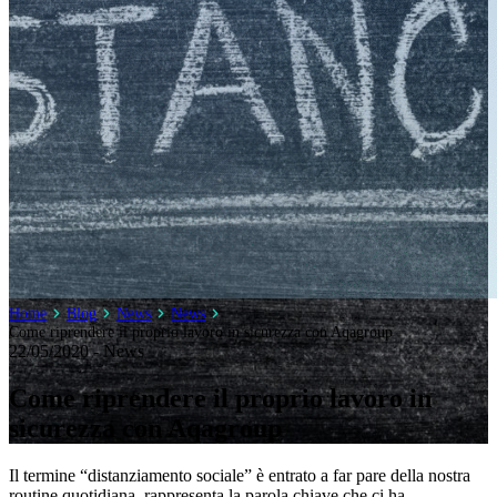
Home
Blog
News
News
Come riprendere il proprio lavoro in sicurezza con Aqagroup
22/05/2020 - News
Come riprendere il proprio lavoro in
sicurezza con Aqagroup
Il termine “distanziamento sociale” è entrato a far pare della nostra
routine quotidiana, rappresenta la parola chiave che ci ha