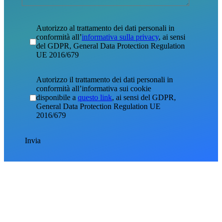
Autorizzo al trattamento dei dati personali in
conformità all’
informativa sulla privacy
, ai sensi
del GDPR, General Data Protection Regulation
UE 2016/679
Autorizzo il trattamento dei dati personali in
conformità all’informativa sui cookie
disponibile a
questo link
, ai sensi del GDPR,
General Data Protection Regulation UE
2016/679