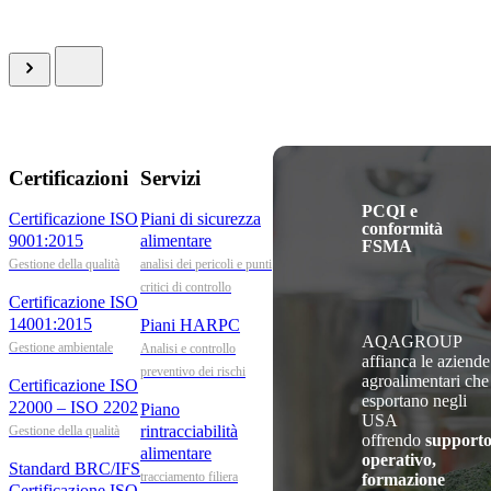
Certificazioni
Servizi
PCQI e
Certificazione ISO
Piani di sicurezza
conformità
9001:2015
alimentare
FSMA
Gestione della qualità
analisi dei pericoli e punti
critici di controllo
Certificazione ISO
14001:2015
Piani HARPC
AQAGROUP
Gestione ambientale
Analisi e controllo
affianca le aziende
preventivo dei rischi
agroalimentari che
Certificazione ISO
esportano negli
22000 – ISO 2202
Piano
USA
rintracciabilità
Gestione della qualità
offrendo
support
alimentare
operativo,
Standard BRC/IFS
tracciamento filiera
formazione
Certificazione ISO