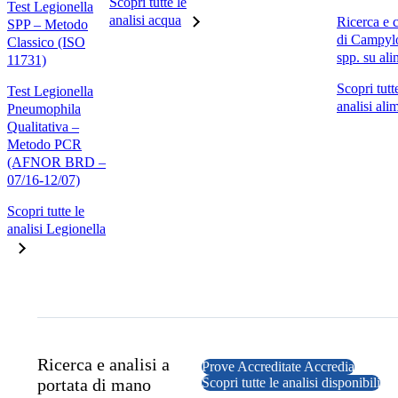
Scopri tutte le
Test Legionella
analisi acqua
Ricerca e 
SPP – Metodo
di Campyl
Classico (ISO
spp. su ali
11731)
Scopri tutt
Test Legionella
analisi ali
Pneumophila
Qualitativa –
Metodo PCR
(AFNOR BRD –
07/16-12/07)
Scopri tutte le
analisi Legionella
Ricerca e analisi a
Prove Accreditate Accredia
portata di mano
Scopri tutte le analisi disponibili