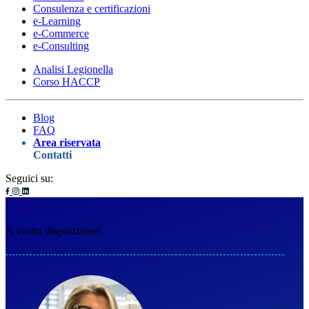
Consulenza e certificazioni
e-Learning
e-Commerce
e-Consulting
Analisi Legionella
Corso HACCP
Blog
FAQ
Area riservata
Contatti
Seguici su:
A vostra disposizione!