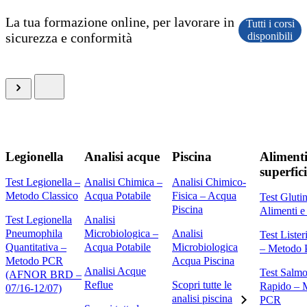
La tua formazione online, per lavorare in
Tutti i corsi
sicurezza e conformità
disponibili
Legionella
Analisi acque
Piscina
Alimenti
superfici
Test Legionella –
Analisi Chimica –
Analisi Chimico-
Metodo Classico
Acqua Potabile
Fisica – Acqua
Test Gluti
Piscina
Alimenti e
Test Legionella
Analisi
Pneumophila
Microbiologica –
Analisi
Test Liste
Quantitativa –
Acqua Potabile
Microbiologica
– Metodo
Metodo PCR
Acqua Piscina
Analisi Acque
Test Salmo
(AFNOR BRD –
Reflue
Scopri tutte le
Rapido – 
07/16-12/07)
analisi piscina
PCR