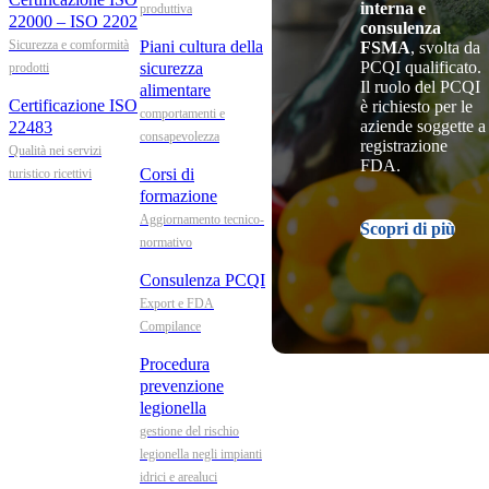
interna e
produttiva
22000 – ISO 2202
consulenza
Sicurezza e comformità
Piani cultura della
FSMA
, svolta da
PCQI qualificato.
sicurezza
prodotti
Il ruolo del PCQI
alimentare
Certificazione ISO
è richiesto per le
comportamenti e
aziende soggette a
22483
consapevolezza
registrazione
Qualità nei servizi
FDA.
Corsi di
turistico ricettivi
formazione
Aggiornamento tecnico-
Scopri di più
normativo
Consulenza PCQI
Export e FDA
Compilance
Procedura
prevenzione
legionella
gestione del rischio
legionella negli impianti
idrici e arealuci