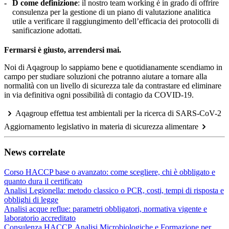
D come definizione
: il nostro team working è in grado di offrire
consulenza per la gestione di un piano di valutazione analitica
utile a verificare il raggiungimento dell’efficacia dei protocolli di
sanificazione adottati.
Fermarsi è giusto, arrendersi mai.
Noi di Aqagroup lo sappiamo bene e quotidianamente scendiamo in
campo per studiare soluzioni che potranno aiutare a tornare alla
normalità con un livello di sicurezza tale da contrastare ed eliminare
in via definitiva ogni possibilità di contagio da COVID-19.
Aqagroup effettua test ambientali per la ricerca di SARS-CoV-2
Aggiornamento legislativo in materia di sicurezza alimentare
News correlate
Corso HACCP base o avanzato: come scegliere, chi è obbligato e
quanto dura il certificato
Analisi Legionella: metodo classico o PCR, costi, tempi di risposta e
obblighi di legge
Analisi acque reflue: parametri obbligatori, normativa vigente e
laboratorio accreditato
Consulenza HACCP, Analisi Microbiologiche e Formazione per