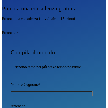
Prenota una consulenza gratuita
Prenota una consulenza individuale di 15 minuti
Prenota ora
Compila il modulo
Ti risponderemo nel più breve tempo possibile.
Nome e Cognome*
Azienda*