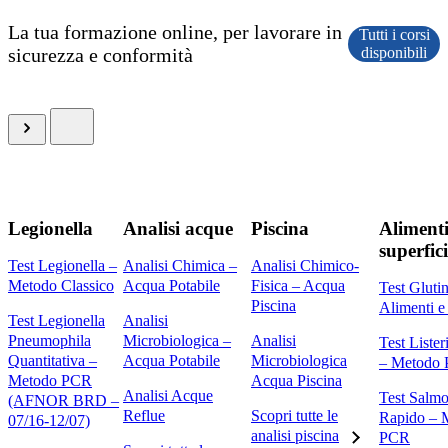
La tua formazione online, per lavorare in
Tutti i corsi
sicurezza e conformità
disponibili
Legionella
Analisi acque
Piscina
Alimenti
superfici
Test Legionella –
Analisi Chimica –
Analisi Chimico-
Metodo Classico
Acqua Potabile
Fisica – Acqua
Test Gluti
Piscina
Alimenti e
Test Legionella
Analisi
Pneumophila
Microbiologica –
Analisi
Test Liste
Quantitativa –
Acqua Potabile
Microbiologica
– Metodo
Metodo PCR
Acqua Piscina
Analisi Acque
Test Salmo
(AFNOR BRD –
Reflue
Scopri tutte le
Rapido – 
07/16-12/07)
analisi piscina
PCR