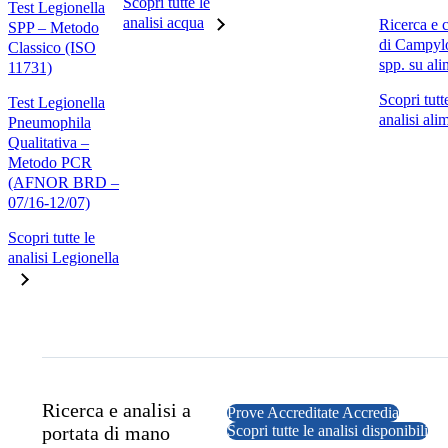
Scopri tutte le
Test Legionella
analisi acqua
Ricerca e 
SPP – Metodo
di Campyl
Classico (ISO
spp. su ali
11731)
Scopri tutt
Test Legionella
analisi ali
Pneumophila
Qualitativa –
Metodo PCR
(AFNOR BRD –
07/16-12/07)
Scopri tutte le
analisi Legionella
Ricerca e analisi a
Prove Accreditate Accredia
portata di mano
Scopri tutte le analisi disponibili