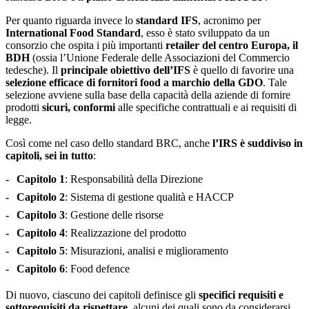
Per quanto riguarda invece lo
standard IFS
, acronimo per
International Food Standard
, esso è stato sviluppato da un
consorzio che ospita i più importanti
retailer del centro Europa, il
BDH
(ossia l’Unione Federale delle Associazioni del Commercio
tedesche). Il
principale obiettivo dell’IFS
è quello di favorire una
selezione efficace di fornitori food a marchio della GDO
. Tale
selezione avviene sulla base della capacità della aziende di fornire
prodotti
sicuri, conformi
alle specifiche contrattuali e ai requisiti di
legge.
Così come nel caso dello standard BRC, anche
l’IRS è suddiviso in
capitoli, sei in tutto
:
Capitolo 1
: Responsabilità della Direzione
Capitolo 2
: Sistema di gestione qualità e HACCP
Capitolo 3
: Gestione delle risorse
Capitolo 4
: Realizzazione del prodotto
Capitolo 5
: Misurazioni, analisi e miglioramento
Capitolo 6
: Food defence
Di nuovo, ciascuno dei capitoli definisce gli
specifici requisiti e
sottorequisiti da rispettare
, alcuni dei quali sono da considerarsi