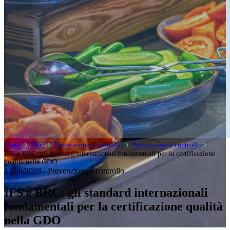
Home
Blog
Prevenzione e controllo
Prevenzione e controllo
IFS e BRC: gli standard internazionali fondamentali per la certificazione
qualità nella GDO
13/06/2018 - Prevenzione e controllo
IFS e BRC: gli standard internazionali
fondamentali per la certificazione qualità
nella GDO