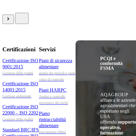
Certificazioni
Servizi
PCQI e
Certificazione ISO
Piani di sicurezza
conformità
9001:2015
alimentare
FSMA
Gestione della qualità
analisi dei pericoli e punti
critici di controllo
Certificazione ISO
14001:2015
Piani HARPC
AQAGROUP
Gestione ambientale
Analisi e controllo
affianca le aziende
preventivo dei rischi
agroalimentari che
Certificazione ISO
esportano negli
22000 – ISO 2202
Piano
USA
rintracciabilità
Gestione della qualità
offrendo
support
alimentare
operativo,
Standard BRC/IFS
tracciamento filiera
formazione
Certificazione ISO