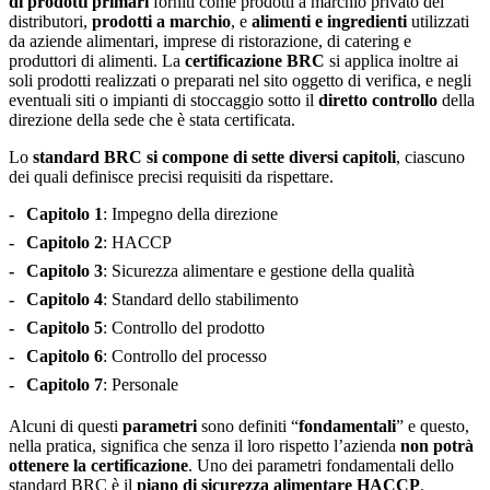
di prodotti primari
forniti come prodotti a marchio privato dei
distributori,
prodotti a marchio
, e
alimenti e ingredienti
utilizzati
da aziende alimentari, imprese di ristorazione, di catering e
produttori di alimenti. La
certificazione BRC
si applica inoltre ai
soli prodotti realizzati o preparati nel sito oggetto di verifica, e negli
eventuali siti o impianti di stoccaggio sotto il
diretto controllo
della
direzione della sede che è stata certificata.
Lo
standard BRC si compone di sette diversi capitoli
, ciascuno
dei quali definisce precisi requisiti da rispettare.
Capitolo 1
: Impegno della direzione
Capitolo 2
: HACCP
Capitolo 3
: Sicurezza alimentare e gestione della qualità
Capitolo 4
: Standard dello stabilimento
Capitolo 5
: Controllo del prodotto
Capitolo 6
: Controllo del processo
Capitolo 7
: Personale
Alcuni di questi
parametri
sono definiti “
fondamentali
” e questo,
nella pratica, significa che senza il loro rispetto l’azienda
non potrà
ottenere la certificazione
. Uno dei parametri fondamentali dello
standard BRC è il
piano di sicurezza alimentare HACCP
.