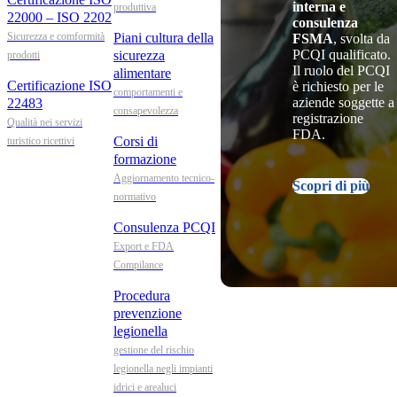
interna e
produttiva
22000 – ISO 2202
consulenza
Sicurezza e comformità
Piani cultura della
FSMA
, svolta da
PCQI qualificato.
sicurezza
prodotti
Il ruolo del PCQI
alimentare
Certificazione ISO
è richiesto per le
comportamenti e
aziende soggette a
22483
consapevolezza
registrazione
Qualità nei servizi
FDA.
Corsi di
turistico ricettivi
formazione
Aggiornamento tecnico-
Scopri di più
normativo
Consulenza PCQI
Export e FDA
Compilance
Procedura
prevenzione
legionella
gestione del rischio
legionella negli impianti
idrici e arealuci