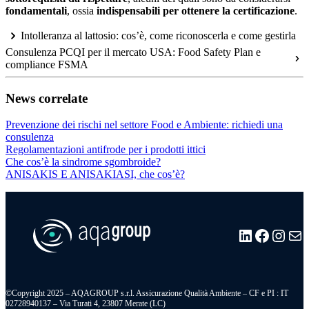
fondamentali
, ossia
indispensabili per ottenere la certificazione
.
Intolleranza al lattosio: cos’è, come riconoscerla e come gestirla
Consulenza PCQI per il mercato USA: Food Safety Plan e
compliance FSMA
News correlate
Prevenzione dei rischi nel settore Food e Ambiente: richiedi una
consulenza
Regolamentazioni antifrode per i prodotti ittici
Che cos’è la sindrome sgombroide?
ANISAKIS E ANISAKIASI, che cos’è?
LinkedIn
Facebo
Insta
Ma
©Copyright 2025 – AQAGROUP s.r.l. Assicurazione Qualità Ambiente – CF e PI : IT
02728940137 – Via Turati 4, 23807 Merate (LC)