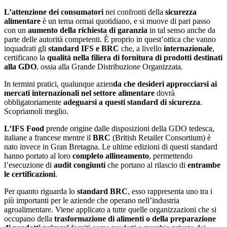
L’attenzione dei consumatori
nei confronti della
sicurezza
alimentare
è un tema ormai quotidiano, e si muove di pari passo
con un
aumento della richiesta di garanzia
in tal senso anche da
parte delle autorità competenti. È proprio in quest’ottica che vanno
inquadrati gli
standard IFS e BRC
che, a livello
internazionale
,
certificano la
qualità nella filiera di fornitura di prodotti destinati
alla GDO
, ossia alla Grande Distribuzione Organizzata.
In termini pratici, qualunque azien
da che desideri approcciarsi ai
mercati internazionali nel settore alimentare
dovrà
obbligatoriamente
adeguarsi a questi standard di sicurezza
.
Scopriamoli meglio.
L’IFS Food
prende origine dalle disposizioni della GDO tedesca,
italiane a francese mentre il
BRC
(British Retailer Consortium) è
nato invece in Gran Bretagna. Le ultime edizioni di questi standard
hanno portato al loro
completo allineamento
, permettendo
l’esecuzione di
audit congiunti
che portano al rilascio di
entrambe
le certificazioni
.
Per quanto riguarda lo
standard BRC
, esso rappresenta uno tra i
più importanti per le aziende che operano nell’industria
agroalimentare. Viene applicato a tutte quelle organizzazioni che si
occupano della
trasformazione di alimenti o della preparazione